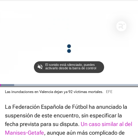
El sonido está silenciado, puedes
activarlo desde la barra de control
Loaded
Las inundaciones en Valencia dejan ya 92 víctimas mortales.
EFE
:
Current
0:01
/
Duration
1:57
Pausa
Unmute
Fullscre
10.19%
La Federación Española de Fútbol ha anunciado la
Time
suspensión de este encuentro, sin especificar la
fecha prevista para su disputa.
Un caso similar al del
Manises-Getafe
, aunque aún más complicado de