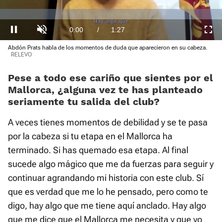
loading.
Loaded
:
0%
Current
0:00
/
Duration
1:27
Pausa
Unmute
Fullscre
Abdón Prats habla de los momentos de duda que aparecieron en su cabeza.
Time
RELEVO
Pese a todo ese cariño que sientes por el
Mallorca, ¿alguna vez te has planteado
seriamente tu salida del club?
A veces tienes momentos de debilidad y se te pasa
por la cabeza si tu etapa en el Mallorca ha
terminado. Si has quemado esa etapa. Al final
sucede algo mágico que me da fuerzas para seguir y
continuar agrandando mi historia con este club. Sí
que es verdad que me lo he pensado, pero como te
digo, hay algo que me tiene aquí anclado. Hay algo
que me dice que el Mallorca me necesita y que yo