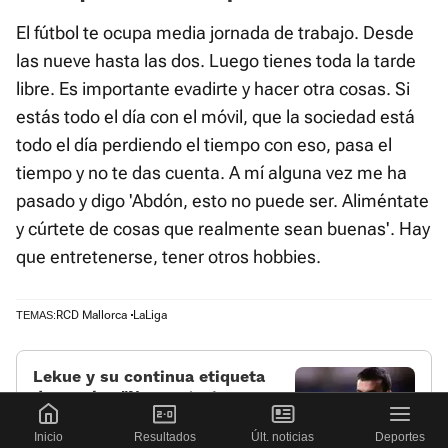
El fútbol te ocupa media jornada de trabajo. Desde
las nueve hasta las dos. Luego tienes toda la tarde
libre. Es importante evadirte y hacer otra cosas. Si
estás todo el día con el móvil, que la sociedad está
todo el día perdiendo el tiempo con eso, pasa el
tiempo y no te das cuenta. A mí alguna vez me ha
pasado y digo 'Abdón, esto no puede ser. Aliméntate
y cúrtete de cosas que realmente sean buenas'. Hay
que entretenerse, tener otros hobbies.
RCD Mallorca
LaLiga
TEMAS:
Lekue y su continua etiqueta
de parche: «Nunca gusta que
no valoren tu trabajo; ahora
creo que está cambiando»
Inicio
Resultados
Últ. noticias
Deportes