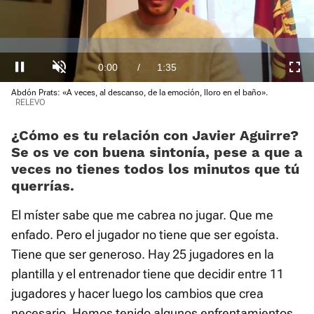
Player
is
loading.
Loaded
:
0%
Current
0:00
/
Duration
1:35
Pausa
Unmute
Fullscre
Abdón Prats: «A veces, al descanso, de la emoción, lloro en el baño».
Time
RELEVO
¿Cómo es tu relación con Javier Aguirre?
Se os ve con buena sintonía, pese a que a
veces no tienes todos los minutos que tú
querrías.
El míster sabe que me cabrea no jugar. Que me
enfado. Pero el jugador no tiene que ser egoísta.
Tiene que ser generoso. Hay 25 jugadores en la
plantilla y el entrenador tiene que decidir entre 11
jugadores y hacer luego los cambios que crea
necesario. Hemos tenido algunos enfrentamientos