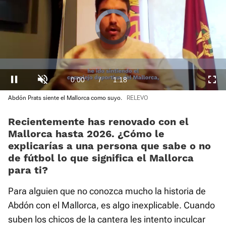
Video
Player
is
loading.
Loaded
:
0%
Current
0:00
/
Duration
1:18
Pausa
Unmute
Fullscre
Abdón Prats siente el Mallorca como suyo.
RELEVO
Time
Recientemente has renovado con el
Mallorca hasta 2026. ¿Cómo le
explicarías a una persona que sabe o no
de fútbol lo que significa el Mallorca
para ti?
Para alguien que no conozca mucho la historia de
Abdón con el Mallorca, es algo inexplicable. Cuando
suben los chicos de la cantera les intento inculcar