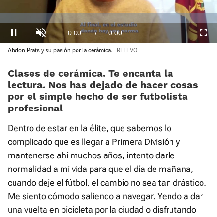
loading.
Loaded
:
0%
Current
0:00
/
Duration
1:29
Pausa
Unmute
Fullscre
Abdon Prats y su pasión por la cerámica.
RELEVO
Time
Clases de cerámica. Te encanta la
lectura. Nos has dejado de hacer cosas
por el simple hecho de ser futbolista
profesional
Dentro de estar en la élite, que sabemos lo
complicado que es llegar a Primera División y
mantenerse ahí muchos años, intento darle
normalidad a mi vida para que el día de mañana,
cuando deje el fútbol, el cambio no sea tan drástico.
Me siento cómodo saliendo a navegar. Yendo a dar
una vuelta en bicicleta por la ciudad o disfrutando