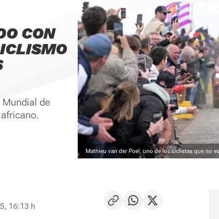
DO CON
CICLISMO
S
el Mundial de
 africano.
Mathieu van der Poel, uno de los ciclistas que no e
5, 16:13 h