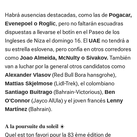
Habrá ausencias destacadas, como las de
Pogacar,
, pero no faltarán escuadras
Evenepoel o Roglic
dispuestas a llevarse el botín en el Paseo de los
Ingleses de Niza el domingo 16. El
no tendrá a
UAE
su estrella eslovena, pero confía en otros corredores
como
También
Joao Almeida, McNulty o Sivakov.
van a luchar por la general otros candidatos como
(Red Bull Bora hansgrohe),
Alexander Vlasov
(Lidl-Trek), el colombiano
Mattias Skjelmose
(Bahrain-Victorious),
Santiago Buitrago
Ben
(Jayco AlUla) y el joven francés
O'Connor
Lenny
(Bahrain).
Martínez
𝐀 𝐥𝐚 𝐩𝐨𝐮𝐫𝐬𝐮𝐢𝐭𝐞 𝐝𝐮 𝐬𝐨𝐥𝐞𝐢𝐥 ☀️
Quel est ton favori pour la 83 ème édition de