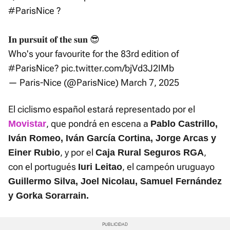
#ParisNice
?
𝐈𝐧 𝐩𝐮𝐫𝐬𝐮𝐢𝐭 𝐨𝐟 𝐭𝐡𝐞 𝐬𝐮𝐧 😎
Who's your favourite for the 83rd edition of
#ParisNice
?
pic.twitter.com/bjVd3J2IMb
— Paris-Nice (@ParisNice)
March 7, 2025
El ciclismo español estará representado por el
, que pondrá en escena a
Movistar
Pablo Castrillo,
Iván Romeo, Iván García Cortina, Jorge Arcas y
, y por el
,
Einer Rubio
Caja Rural Seguros RGA
con el portugués
, el campeón uruguayo
Iuri Leitao
Guillermo Silva, Joel Nicolau, Samuel Fernández
y Gorka Sorarrain.