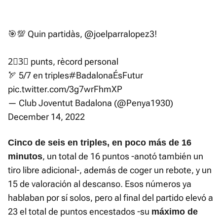
🎯💯 Quin partidàs,
@joelparralopez3
!
2⃣3⃣ punts, rècord personal
🏹 5/7 en triples
#BadalonaÉsFutur
pic.twitter.com/3g7wrFhmXP
— Club Joventut Badalona (@Penya1930)
December 14, 2022
Cinco de seis en triples, en poco más de 16
, un total de 16 puntos -anotó también un
minutos
tiro libre adicional-, además de coger un rebote, y un
15 de valoración al descanso. Esos números ya
hablaban por sí solos, pero al final del partido elevó a
23 el total de puntos encestados -su
máximo de