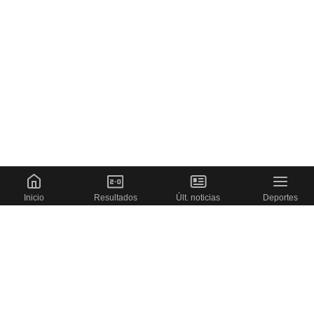
Cargando portada
Inicio
Resultados
Últ. noticias
Deportes