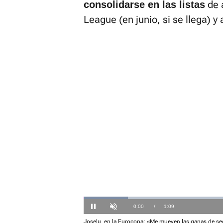
de a
consolidarse en las listas
League (en junio, si se llega) y
El sonido 
activarlo 
Loaded
:
14.29%
Current
0:01
/
Duration
1:09
Pausa
Unmute
Joselu, en la Eurocopa: «Me mueven las ganas de se
Time