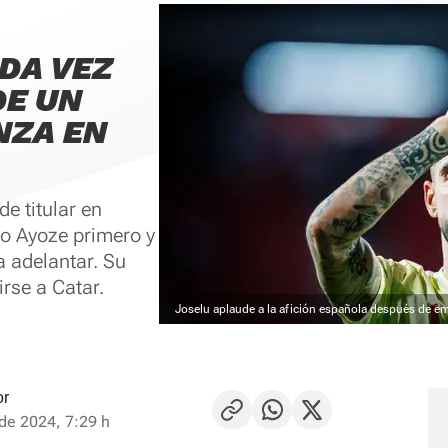
ADA VEZ
DE UN
NZA EN
de titular en
mo Ayoze primero y
a adelantar. Su
irse a Catar.
Joselu aplaude a la afición española después de e
or
de 2024, 7:29 h