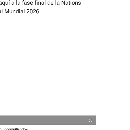
quí a la fase final de la Nations
 al Mundial 2026.
está silenciado, puedes
desde la barra de control
Fullscreen
guir compitiendo».