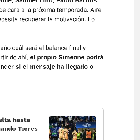
lme, Samuel Lino, Pablo Barrios...
s de cara a la próxima temporada. Aire
ecesita recuperar la motivación. Lo
año cuál será el balance final y
rtir de ahí,
el propio Simeone podrá
ender si el mensaje ha llegado o
elta hasta
nando Torres