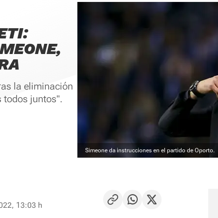
ETI:
IMEONE,
RA
ras la eliminación
 todos juntos".
Simeone da instrucciones en el partido de Oporto.
022, 13:03 h